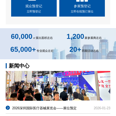
观众预登记
参展预登记
立即预登记
立即在线预订展位
60,000
1,200
㎡展出面积左右
家参展商左右
65,000
+
20
+
专业观众左右
同期活动左右
新闻中心
2026深圳国际医疗器械展览会——展位预定
2026-01-23