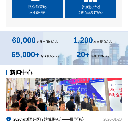
观众预登记
参展预登记
立即预登记
立即在线预订展位
60,000
1,200
㎡展出面积左右
家参展商左右
65,000
+
20
+
专业观众左右
同期活动左右
新闻中心
2026深圳国际医疗器械展览会——展位预定
2026-01-23